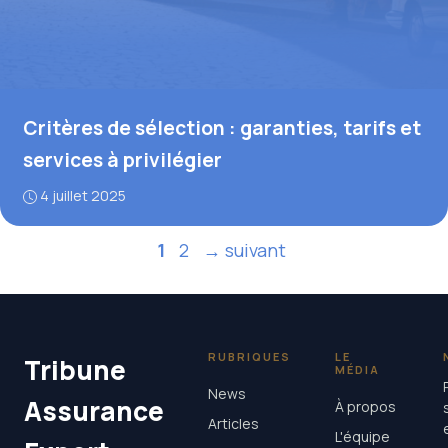
Critères de sélection : garanties, tarifs et
services à privilégier
4 juillet 2025
Page
Page
1
2
→
suivant
RUBRIQUES
LE
Tribune
MÉDIA
News
Assurance
À propos
Articles
L'équipe