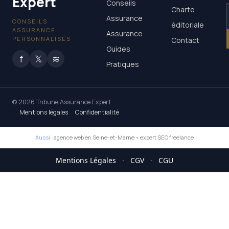
Expert
Conseils
Charte
Assurance
CONSEILS
éditoriale
ASSURANCE
Assurance
PERSONNALISÉS
Contact
Guides
f
𝕏
≋
Pratiques
© 2026 Tribune Assurance Expert
Mentions légales
Confidentialité
Aussi :
agence web en Seine-et-Marne
•
expert SEO freelance
Mentions Légales
·
CGV
·
CGU