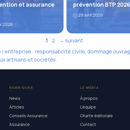
ention et assurance
prévention BTP 2026
29 avril 2026
ai 2026
Page
Page
1
2
→
suivant
l entreprise : responsabilité civile, dommage ouvrag
ux artisans et sociétés.
RUBRIQUES
LE MÉDIA
News
À propos
Articles
L'équipe
Conseils Assurance
Charte éditoriale
Assurance
Contact