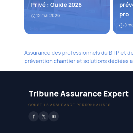
Privé : Guide 2026
prév
pro
12 mai 2026
8 m
Assurance des professionnels du BTP et de 
prévention chantier et solutions dédiées a
Tribune Assurance Expert
CONSEILS ASSURANCE PERSONNALISÉS
f
𝕏
≋