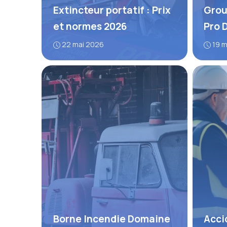
Extincteur portatif : Prix
Grou
et normes 2026
Pro 
22 mai 2026
19 
Borne Incendie Domaine
Acci