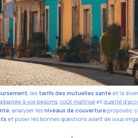
boursement
, les
tarifs des mutuelles santé
et la dive
adaptée à vos besoins
,
coût maîtrisé
et
qualité d’a
anté
, analyser les
niveaux de couverture
proposés, c
nts
et poser les bonnes questions avant de vous enga