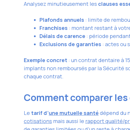
Analysez minutieusement les
clauses esse
Plafonds annuels
: limite de rembou
Franchises
: montant restant à votre
Délais de carence
: période pendant
Exclusions de garanties
: actes ou 
Exemple concret
: un contrat dentaire à 1
implants non remboursés par la Sécurité so
chaque contrat.
Comment comparer les c
Le
tarif d’
une mutuelle santé
dépend du ni
cotisations
mais aussi le
rapport qualité/pr
de garanties limitées ou d’un reste à char