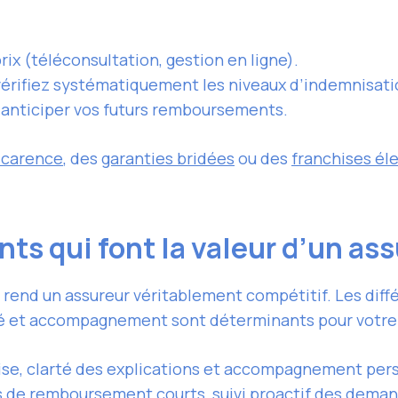
rix (téléconsultation, gestion en ligne).
vérifiez systématiquement les niveaux d’indemnisati
 anticiper vos futurs remboursements.
 carence
, des
garanties bridées
ou des
franchises él
nts qui font la valeur d’un as
rend un assureur véritablement compétitif. Les diff
ité et accompagnement sont déterminants pour votre 
rtise, clarté des explications et accompagnement per
is de remboursement courts, suivi proactif des dema