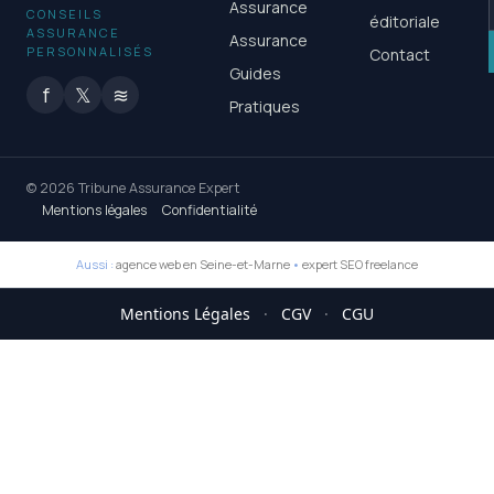
Assurance
CONSEILS
éditoriale
ASSURANCE
Assurance
PERSONNALISÉS
Contact
Guides
f
𝕏
≋
Pratiques
© 2026 Tribune Assurance Expert
Mentions légales
Confidentialité
Aussi :
agence web en Seine-et-Marne
•
expert SEO freelance
Mentions Légales
·
CGV
·
CGU