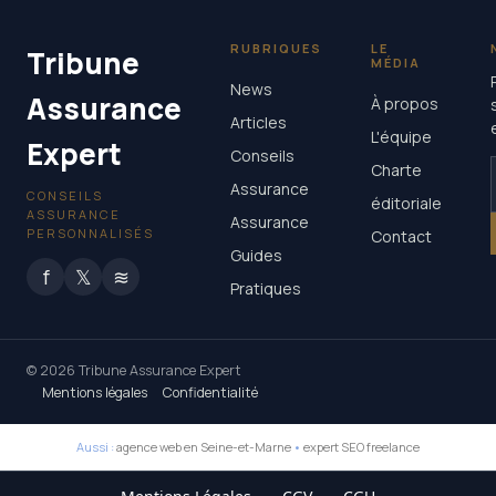
RUBRIQUES
LE
Tribune
MÉDIA
News
Assurance
À propos
Articles
L'équipe
Expert
Conseils
Charte
Assurance
CONSEILS
éditoriale
ASSURANCE
Assurance
PERSONNALISÉS
Contact
Guides
f
𝕏
≋
Pratiques
© 2026 Tribune Assurance Expert
Mentions légales
Confidentialité
Aussi :
agence web en Seine-et-Marne
•
expert SEO freelance