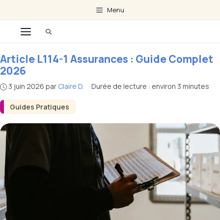
Aller
Menu
au
Menu
contenu
Article L114-1 Assurances : Guide Complet
2026
3 juin 2026
par
Claire D.
·
Durée de lecture : environ 3 minutes
Guides Pratiques