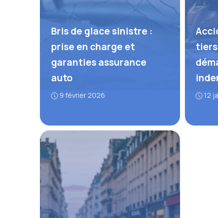
Bris de glace sinistre :
Acci
prise en charge et
tiers
garanties assurance
déma
auto
inde
9 février 2026
12 j