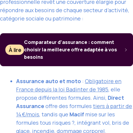
professionnelle revêt une couverture élargie pour
répondre aux besoins de chaque secteur d’activité,
catégorie sociale ou patrimoine :
Comparateur d’assurance : comment
À lire
choisir la meilleure offre adaptée à vos
besoins
Assurance auto et moto
:
Obligatoire en
France depuis la loi Badinter de 1985
, elle
propose différentes formules. Ainsi,
Direct
Assurance
offre des formules
tiers à partir de
14 €/mois
, tandis que
Macif
mise sur les
formules tous risques ?, intégrant vol, bris de
glace, incendie, dommage corporel.