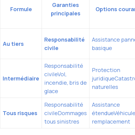
Garanties
Formule
Options coura
principales
Responsabilité
Assistance pann
Au tiers
civile
basique
Responsabilité
Protection
civileVol,
Intermédiaire
juridiqueCatast
incendie, bris de
naturelles
glace
Responsabilité
Assistance
Tous risques
civileDommages
étendueVéhicule
tous sinistres
remplacement