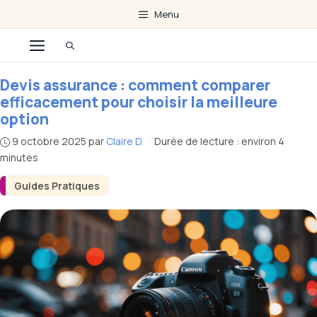
Aller
Menu
au
Menu
contenu
Devis assurance : comment comparer
efficacement pour choisir la meilleure
option
9 octobre 2025
par
Claire D.
·
Durée de lecture : environ 4
minutes
Guides Pratiques