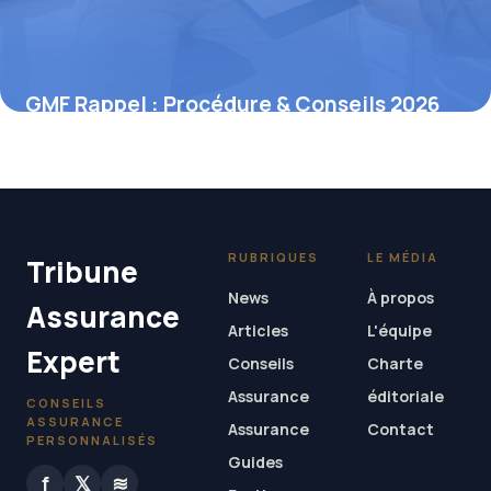
GMF Rappel : Procédure & Conseils 2026
18 mai 2026
RUBRIQUES
LE MÉDIA
Tribune
News
À propos
Assurance
Articles
L'équipe
Expert
Conseils
Charte
Assurance
éditoriale
CONSEILS
ASSURANCE
Assurance
Contact
PERSONNALISÉS
Guides
f
𝕏
≋