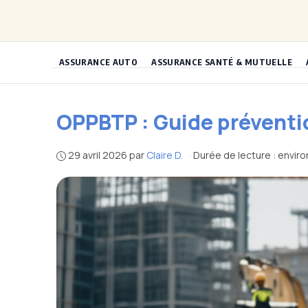
Aller
au
contenu
ASSURANCE AUTO
ASSURANCE SANTÉ & MUTUELLE
OPPBTP : Guide préventi
29 avril 2026
par
Claire D.
·
Durée de lecture : envir