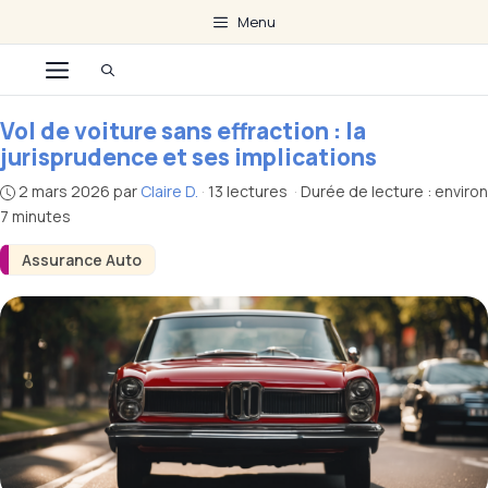
Aller
Menu
au
Menu
contenu
Vol de voiture sans effraction : la
jurisprudence et ses implications
2 mars 2026
par
Claire D.
·
13 lectures
·
Durée de lecture : environ
7 minutes
Assurance Auto