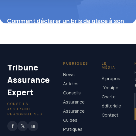
Comment déclarer un bris de glace à son
assurance pour une indemnisation rapide
19 février 2026
RUBRIQUES
LE
Tribune
MÉDIA
News
Assurance
À propos
Articles
L'équipe
Expert
Conseils
Charte
Assurance
CONSEILS
éditoriale
ASSURANCE
Assurance
PERSONNALISÉS
Contact
Guides
f
𝕏
≋
Pratiques