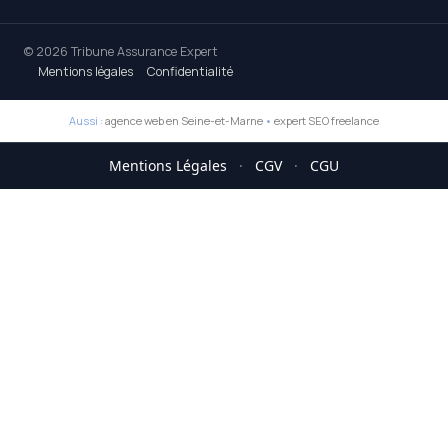
© 2026 Tribune Assurance Expert
Mentions légales
Confidentialité
Aussi :
agence web en Seine-et-Marne
•
expert SEO freelance
Mentions Légales
·
CGV
·
CGU