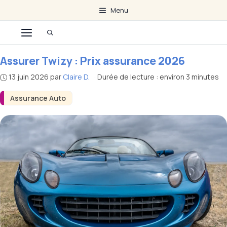
Aller
Menu
au
Menu
contenu
Assurer Twizy : Prix assurance 2026
13 juin 2026
par
Claire D.
·
Durée de lecture : environ 3 minutes
Assurance Auto