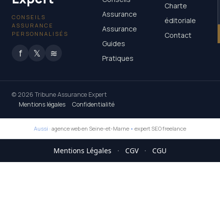
Charte
Assurance
CONSEILS
éditoriale
ASSURANCE
Assurance
PERSONNALISÉS
Contact
Guides
f
𝕏
≋
Pratiques
© 2026 Tribune Assurance Expert
Mentions légales
Confidentialité
Aussi :
agence web en Seine-et-Marne
•
expert SEO freelance
Mentions Légales
·
CGV
·
CGU