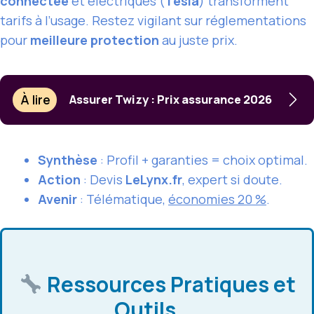
connectée
et électriques (
Tesla
) transforment
tarifs à l’usage. Restez vigilant sur réglementations
pour
meilleure protection
au juste prix.
À lire
Assurer Twizy : Prix assurance 2026
Synthèse
: Profil + garanties = choix optimal.
Action
: Devis
LeLynx.fr
, expert si doute.
Avenir
: Télématique,
économies 20 %
.
Ressources Pratiques et
Outils