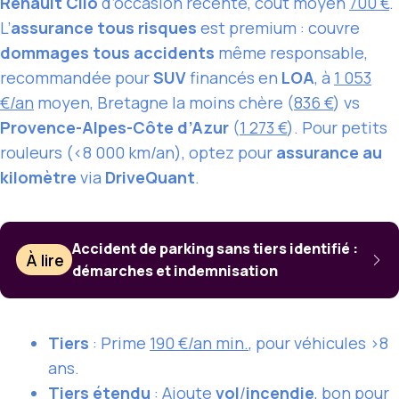
Renault Clio
d’occasion récente, coût moyen
700 €
.
L’
assurance tous risques
est premium : couvre
dommages tous accidents
même responsable,
recommandée pour
SUV
financés en
LOA
, à
1 053
€/an
moyen, Bretagne la moins chère (
836 €
) vs
Provence-Alpes-Côte d’Azur
(
1 273 €
). Pour petits
rouleurs (<8 000 km/an), optez pour
assurance au
kilomètre
via
DriveQuant
.
Accident de parking sans tiers identifié :
À lire
démarches et indemnisation
Tiers
: Prime
190 €/an min.
, pour véhicules >8
ans.
Tiers étendu
: Ajoute
vol
/
incendie
, bon pour