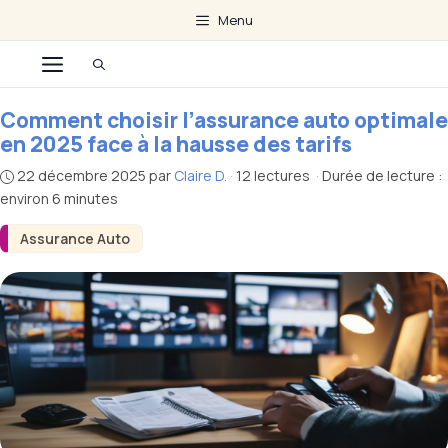
Aller
Menu
au
Menu
contenu
Comment choisir l’assurance auto optimale
en 2025 face à la hausse des tarifs
22 décembre 2025
par
Claire D.
·
12 lectures
·
Durée de lecture :
environ 6 minutes
Assurance Auto