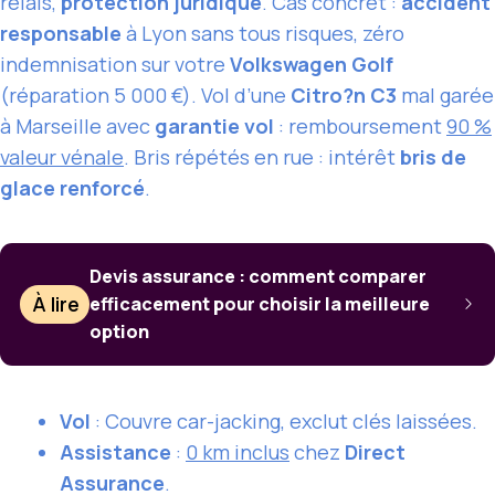
relais,
protection juridique
. Cas concret :
accident
responsable
à Lyon sans tous risques, zéro
indemnisation sur votre
Volkswagen Golf
(réparation 5 000 €). Vol d’une
Citro?n C3
mal garée
à Marseille avec
garantie vol
: remboursement
90 %
valeur vénale
. Bris répétés en rue : intérêt
bris de
glace renforcé
.
Devis assurance : comment comparer
À lire
efficacement pour choisir la meilleure
option
Vol
: Couvre car-jacking, exclut clés laissées.
Assistance
:
0 km inclus
chez
Direct
Assurance
.