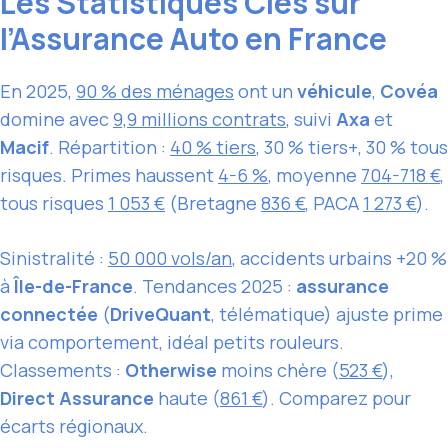
Les Statistiques Clés sur
l’Assurance Auto en France
En 2025,
90 % des ménages
ont un
véhicule
,
Covéa
domine avec
9,9 millions contrats
, suivi
Axa
et
Macif
. Répartition :
40 % tiers
, 30 % tiers+, 30 % tous
risques. Primes haussent
4-6 %
, moyenne
704-718 €
,
tous risques
1 053 €
(Bretagne
836 €
, PACA
1 273 €
).
Sinistralité :
50 000 vols/an
, accidents urbains +20 %
à
Île-de-France
. Tendances 2025 :
assurance
connectée
(
DriveQuant
, télématique) ajuste prime
via comportement, idéal petits rouleurs.
Classements :
Otherwise
moins chère (
523 €
),
Direct Assurance
haute (
861 €
). Comparez pour
écarts régionaux.