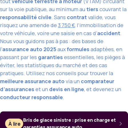
tout
véhicule terrestre à moteur
(VTAM) circulant
sur la voie publique, au minimum au
tiers
couvrant la
responsabilité civile
. Sans
contrat
valide, vous
risquez une amende de
3 750 €
, l’immobilisation de
votre véhicule, voire une saisie en cas d’
accident
.
Nous vous guidons pas à pas : des bases de
l’
assurance auto 2025
aux
formules
adaptées, en
passant par les
garanties
essentielles, les pièges à
éviter, les statistiques du marché et des cas
pratiques. Utilisez nos conseils pour trouver la
meilleure assurance auto
via un
comparateur
d’assurances
et un
devis en ligne
, et devenez un
conducteur responsable
.
Bris de glace sinistre : prise en charge et
À lire
garanties assurance auto