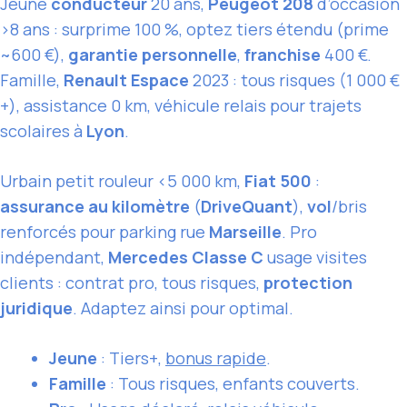
Jeune
conducteur
20 ans,
Peugeot 208
d’occasion
>8 ans : surprime 100 %, optez tiers étendu (prime
~600 €),
garantie personnelle
,
franchise
400 €.
Famille,
Renault Espace
2023 : tous risques (1 000 €
+), assistance 0 km, véhicule relais pour trajets
scolaires à
Lyon
.
Urbain petit rouleur <5 000 km,
Fiat 500
:
assurance au kilomètre
(
DriveQuant
),
vol
/bris
renforcés pour parking rue
Marseille
. Pro
indépendant,
Mercedes Classe C
usage visites
clients : contrat pro, tous risques,
protection
juridique
. Adaptez ainsi pour optimal.
Jeune
: Tiers+,
bonus rapide
.
Famille
: Tous risques, enfants couverts.