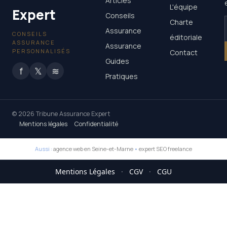
Articles
L'équipe
Expert
Conseils
Charte
Assurance
CONSEILS
éditoriale
ASSURANCE
Assurance
PERSONNALISÉS
Contact
Guides
f
𝕏
≋
Pratiques
© 2026 Tribune Assurance Expert
Mentions légales
Confidentialité
Aussi :
agence web en Seine-et-Marne
•
expert SEO freelance
Mentions Légales
·
CGV
·
CGU