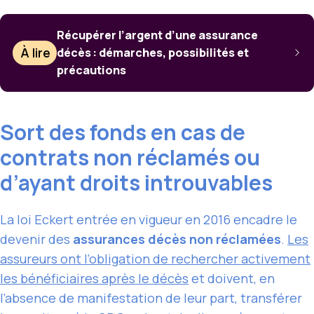
Récupérer l’argent d’une assurance
À lire
décès : démarches, possibilités et
précautions
Sort des fonds en cas de
contrats non réclamés ou
d’ayant droits introuvables
La loi Eckert entrée en vigueur en 2016 encadre le
devenir des
assurances décès non réclamées
.
Les
assureurs ont l’obligation de rechercher activement
les bénéficiaires après le décès
et doivent, en
l’absence de manifestation de leur part, transférer