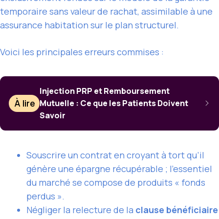
temporaire sans valeur de rachat, assimilable à une
assurance habitation sur le plan structurel.
Voici les principales erreurs commises :
Injection PRP et Remboursement
À lire
Mutuelle : Ce que les Patients Doivent
Savoir
Souscrire un contrat en croyant à tort qu’il
génère une épargne récupérable ; l’essentiel
du marché se compose de produits « fonds
perdus ».
Négliger la relecture de la
clause bénéficiaire