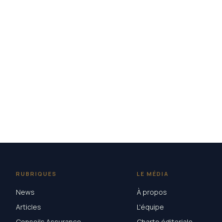
RUBRIQUES
LE MÉDIA
News
À propos
Articles
L'équipe
Conseils Assurance
Charte éditoriale