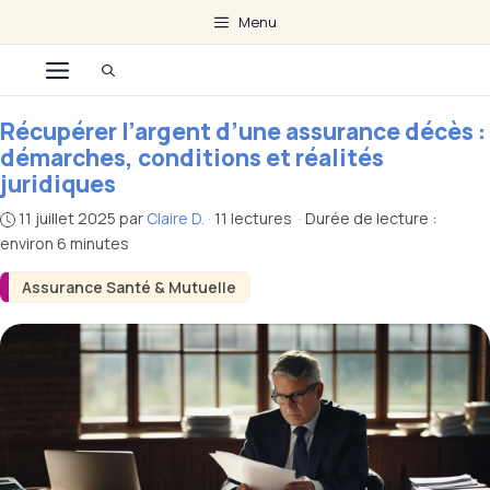
Aller
Menu
au
Menu
contenu
Récupérer l’argent d’une assurance décès :
démarches, conditions et réalités
juridiques
11 juillet 2025
par
Claire D.
·
11 lectures
·
Durée de lecture :
environ 6 minutes
Assurance Santé & Mutuelle