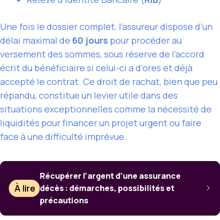
Une fois le dossier complet, l’assureur dispose d’un
délai maximal de
60 jours
pour procéder au
versement des sommes, sous réserve de l’accord
écrit du bénéficiaire si celui-ci a d’ores et déjà
accepté le contrat. Ce droit de rachat, bien que peu
répandu, constitue un levier utile dans des
situations exceptionnelles comme la nécessité de
liquidités pour financer un projet urgent ou faire
face à une difficulté imprévue.
Récupérer l’argent d’une assurance
À lire
décès : démarches, possibilités et
précautions