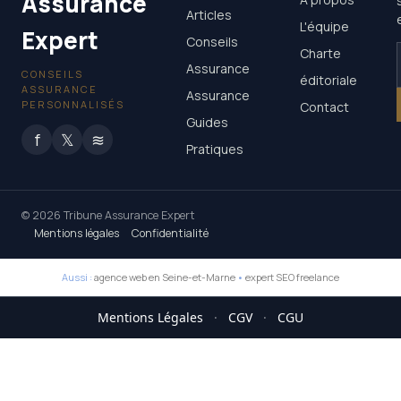
Assurance
Articles
L'équipe
Expert
Conseils
Charte
Assurance
CONSEILS
éditoriale
ASSURANCE
Assurance
PERSONNALISÉS
Contact
Guides
f
𝕏
≋
Pratiques
© 2026 Tribune Assurance Expert
Mentions légales
Confidentialité
Aussi :
agence web en Seine-et-Marne
•
expert SEO freelance
Mentions Légales
·
CGV
·
CGU