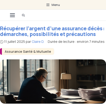
Aller
Menu
au
Menu
contenu
Récupérer l’argent d’une assurance décès :
démarches, possibilités et précautions
11 juillet 2025
par
Claire D.
·
Durée de lecture : environ 7 minutes
Assurance Santé & Mutuelle