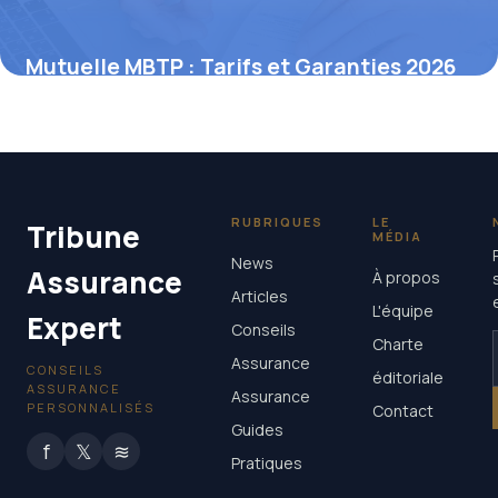
Mutuelle MBTP : Tarifs et Garanties 2026
13 novembre 2025
RUBRIQUES
LE
Tribune
MÉDIA
News
Assurance
À propos
Articles
L'équipe
Expert
Conseils
Charte
Assurance
CONSEILS
éditoriale
ASSURANCE
Assurance
PERSONNALISÉS
Contact
Guides
f
𝕏
≋
Pratiques