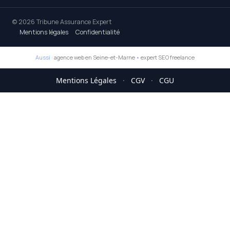
© 2026 Tribune Assurance Expert
Mentions légales
Confidentialité
Aussi :
agence web en Seine-et-Marne
•
expert SEO freelance
Mentions Légales
·
CGV
·
CGU