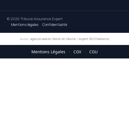
© 2026 Tribune Assurance Expert
Mentions légales
Confidentialité
Aussi :
agence web en Seine-et-Marne
•
expert SEO freelance
Mentions Légales
·
CGV
·
CGU