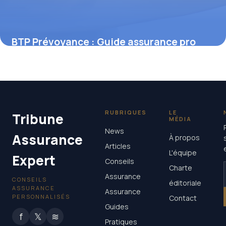
BTP Prévoyance : Guide assurance pro
6 novembre 2025
RUBRIQUES
LE
Tribune
MÉDIA
News
Assurance
À propos
Articles
L'équipe
Expert
Conseils
Charte
Assurance
CONSEILS
éditoriale
ASSURANCE
Assurance
PERSONNALISÉS
Contact
Guides
f
𝕏
≋
Pratiques