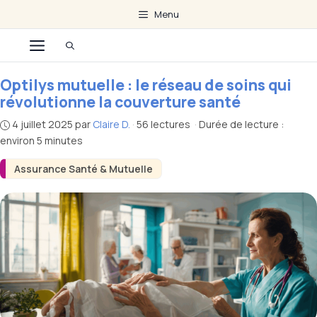
Aller
Menu
au
Menu
contenu
Optilys mutuelle : le réseau de soins qui
révolutionne la couverture santé
4 juillet 2025
par
Claire D.
·
56 lectures
·
Durée de lecture :
environ 5 minutes
Assurance Santé & Mutuelle