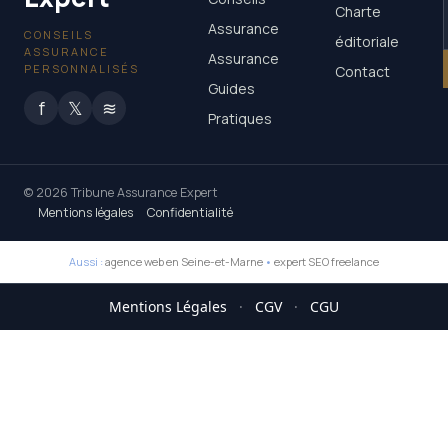
Charte
Assurance
CONSEILS
éditoriale
ASSURANCE
Assurance
PERSONNALISÉS
Contact
Guides
f
𝕏
≋
Pratiques
© 2026 Tribune Assurance Expert
Mentions légales
Confidentialité
Aussi :
agence web en Seine-et-Marne
•
expert SEO freelance
Mentions Légales
·
CGV
·
CGU