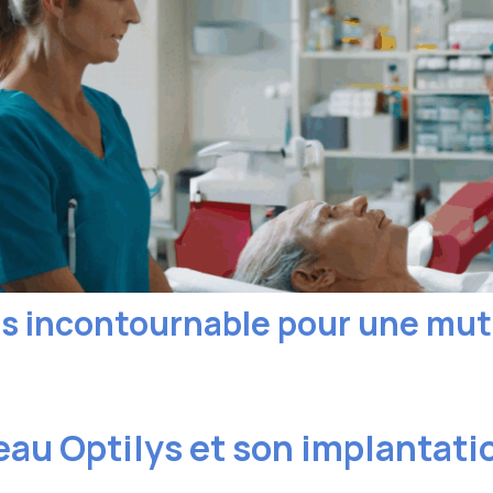
oins incontournable pour une mu
au Optilys et son implantati