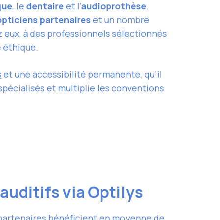
que
, le
dentaire
et l’
audioprothèse
.
opticiens partenaires
et un nombre
z eux, à des professionnels sélectionnés
é éthique.
s
et une accessibilité permanente, qu’il
spécialisés et multiplie les conventions
auditifs via Optilys
 partenaires bénéficient en moyenne de