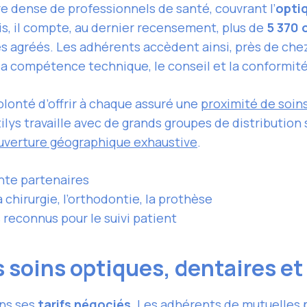
re dense de professionnels de santé, couvrant l’
opti
is, il compte, au dernier recensement, plus de
5 370 
s agréés. Les adhérents accèdent ainsi, près de che
 la compétence technique, le conseil et la conformit
olonté d’offrir à chaque assuré une
proximité de soin
lys travaille avec de grands groupes de distribution 
uverture géographique exhaustive
.
nte partenaires
 chirurgie, l’orthodontie, la prothèse
reconnus pour le suivi patient
 soins optiques, dentaires et 
ans ses
tarifs négociés
. Les adhérents de mutuelles