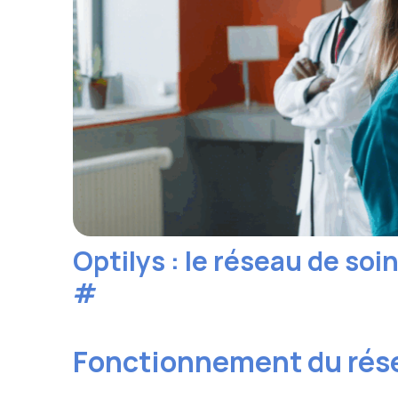
Optilys : le réseau de s
#
Fonctionnement du rése