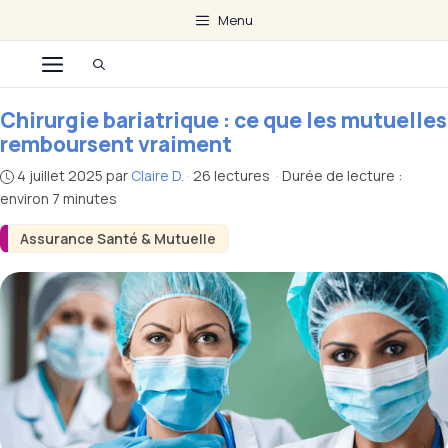
Aller
Menu
au
Menu
contenu
Chirurgie bariatrique : ce que les mutuelles
remboursent vraiment
4 juillet 2025
par
Claire D.
·
26 lectures
·
Durée de lecture :
environ 7 minutes
Assurance Santé & Mutuelle