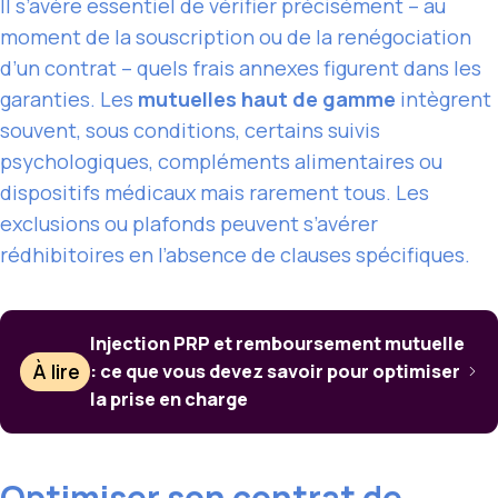
Il s’avère essentiel de vérifier précisément – au
moment de la souscription ou de la renégociation
d’un contrat – quels frais annexes figurent dans les
garanties. Les
mutuelles haut de gamme
intègrent
souvent, sous conditions, certains suivis
psychologiques, compléments alimentaires ou
dispositifs médicaux mais rarement tous. Les
exclusions ou plafonds peuvent s’avérer
rédhibitoires en l’absence de clauses spécifiques.
Injection PRP et remboursement mutuelle
À lire
: ce que vous devez savoir pour optimiser
la prise en charge
Optimiser son contrat de