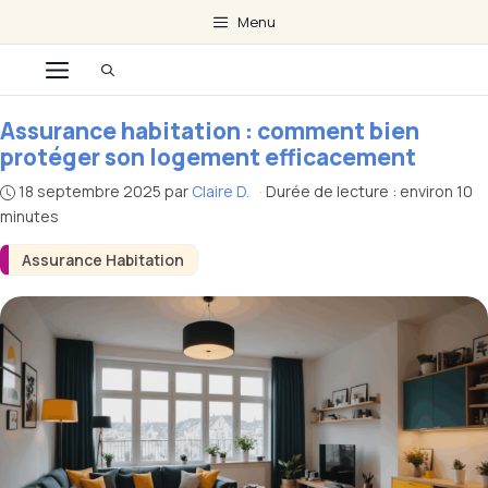
Aller
Menu
au
Menu
contenu
Assurance habitation : comment bien
protéger son logement efficacement
18 septembre 2025
par
Claire D.
·
Durée de lecture : environ 10
minutes
Assurance Habitation