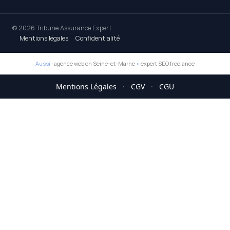
© 2026 Tribune Assurance Expert
Mentions légales
Confidentialité
Aussi :
agence web en Seine-et-Marne
•
expert SEO freelance
Mentions Légales
·
CGV
·
CGU