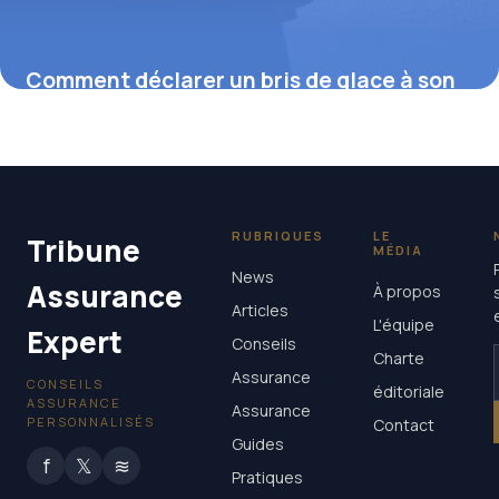
Comment déclarer un bris de glace à son
assurance pour une indemnisation rapide
19 février 2026
RUBRIQUES
LE
Tribune
MÉDIA
News
Assurance
À propos
Articles
L'équipe
Expert
Conseils
Charte
Assurance
CONSEILS
éditoriale
ASSURANCE
Assurance
PERSONNALISÉS
Contact
Guides
f
𝕏
≋
Pratiques