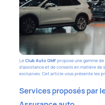
Le
Club Auto GMF
propose une gamme de s
d’assistance et de conseils en matière de
exclusives. Cet article vous présente les pr
Services proposés par 
Assurance auto