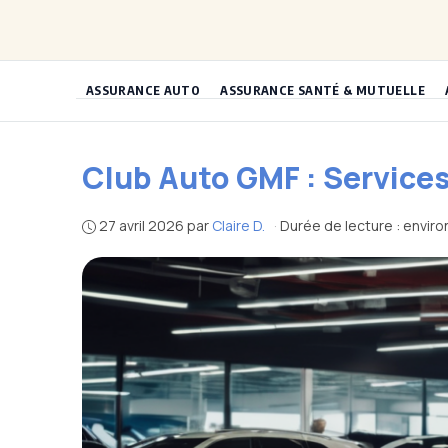
Aller
au
contenu
ASSURANCE AUTO
ASSURANCE SANTÉ & MUTUELLE
Club Auto GMF : Services
27 avril 2026
par
Claire D.
·
Durée de lecture : enviro