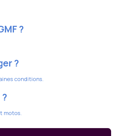
 GMF ?
ger ?
aines conditions.
 ?
et motos.