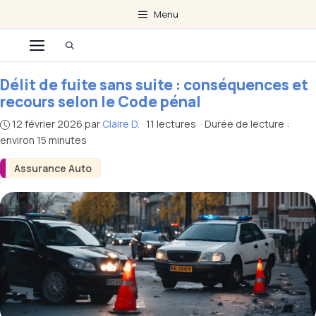
Aller
Menu
au
Menu
contenu
Délit de fuite sans suite : conséquences et
recours selon le Code pénal
12 février 2026
par
Claire D.
·
11 lectures
·
Durée de lecture :
environ 15 minutes
Assurance Auto