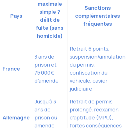
maximale
Sanctions
simple ?
Pays
complémentaires
délit de
fréquentes
fuite (sans
homicide)
Retrait 6 points,
3 ans de
suspension/annulation
prison
et
du permis,
France
75 000 €
confiscation du
d’amende
véhicule, casier
judiciaire
Jusqu’à
3
Retrait de permis
ans de
prolongé, réexamen
Allemagne
prison
ou
d’aptitude (MPU),
amende
fortes conséquences