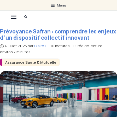
Aller
Menu
au
Menu
contenu
Prévoyance Safran : comprendre les enjeux
d’un dispositif collectif innovant
4 juillet 2025
par
Claire D.
·
10 lectures
·
Durée de lecture :
environ 7 minutes
Assurance Santé & Mutuelle