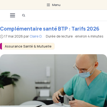
Aller
Menu
au
Menu
contenu
Complémentaire santé BTP : Tarifs 2026
17 mai 2026
par
Claire D.
·
Durée de lecture : environ 4 minutes
Assurance Santé & Mutuelle