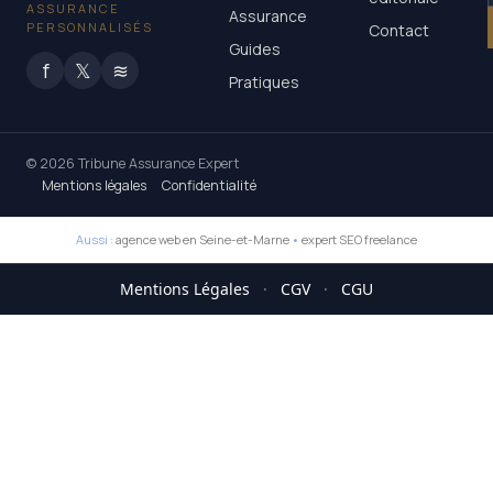
ASSURANCE
Assurance
PERSONNALISÉS
Contact
Guides
f
𝕏
≋
Pratiques
© 2026 Tribune Assurance Expert
Mentions légales
Confidentialité
Aussi :
agence web en Seine-et-Marne
•
expert SEO freelance
Mentions Légales
·
CGV
·
CGU