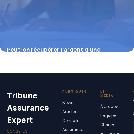
Peut-on récupérer l’argent d’une
assurance décès ? Démystification et
démarches spécifiques
11 juillet 2025
RUBRIQUES
LE
Tribune
MÉDIA
News
Assurance
À propos
Articles
L'équipe
Expert
Conseils
Charte
Assurance
CONSEILS
éditoriale