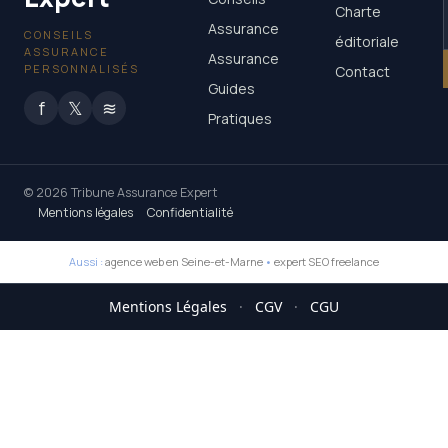
Charte
Assurance
CONSEILS
éditoriale
ASSURANCE
Assurance
PERSONNALISÉS
Contact
Guides
f
𝕏
≋
Pratiques
© 2026 Tribune Assurance Expert
Mentions légales
Confidentialité
Aussi :
agence web en Seine-et-Marne
•
expert SEO freelance
Mentions Légales
·
CGV
·
CGU