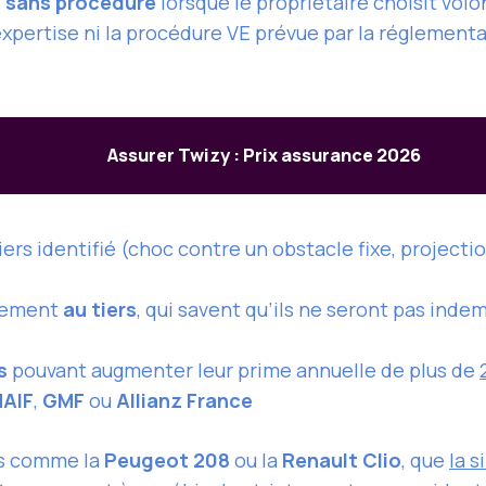
e sans procédure
lorsque le propriétaire choisit vo
expertise ni la procédure VE prévue par la réglementa
Assurer Twizy : Prix assurance 2026
iers identifié (choc contre un obstacle fixe, projectio
quement
au tiers
, qui savent qu’ils ne seront pas in
s
pouvant augmenter leur prime annuelle de plus de
AIF
,
GMF
ou
Allianz France
ts comme la
Peugeot 208
ou la
Renault Clio
, que
la 