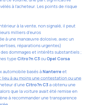
vélés à l’acheteur. Les points de risque
érieur à la vente, non signalé, il peut
eurs milliers d’euros
ilée à une manœuvre dolosive, avec un
xpertises, réparations urgentes)
r des dommages et intérêts substantiels ;
ines type
Citro?n C3
ou
Opel Corsa
ux automobile basés à
Nanterre
et
 lieu à au moins une contestation ou une
cheteur d’une
Citro?n C3
a obtenu une
lors que la voiture avait été remise en
 amène à recommander une transparence
arée.