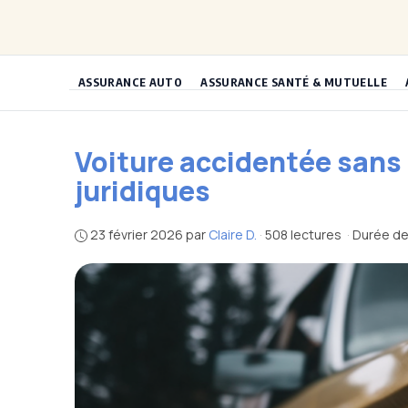
Aller
au
contenu
ASSURANCE AUTO
ASSURANCE SANTÉ & MUTUELLE
Voiture accidentée sans 
juridiques
23 février 2026
par
Claire D.
·
508 lectures
·
Durée de 