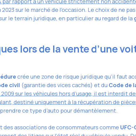
% par rapport à un véhicule strictement non accident
2023 sur le marché de l’occasion. Le choix de ne pa
sur le terrain juridique, en particulier au regard de la
ques lors de la vente d’une v
cédure
crée une zone de risque juridique qu’il faut 
de civil
(garantie des vices cachés) et du
Code de l
2009 sur les véhicules hors d’usage, il est interdit de
lant, destiné uniquement à la récupération de pièce
prendre ce type d’auto pour démantèlement.
t des associations de consommateurs comme
UFC-Q
rnent des litiges sur l’état réel du véhicule vendu
. D