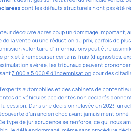
éclarées
dont les défauts structurels n’ont pas été ré
cheteur découvre après coup un dommage important, ant
de la vente ou une réduction du prix, parfois de plusi
l’omission volontaire d’informations peut être assim
e prix et à rembourser certains frais (diagnostics, e
issimulation avérée, les tribunaux peuvent prononce
ssant
3 000 à 5 000 € d’indemnisation
pour des citad
 d’experts automobiles et des cabinets de contentie
entes de véhicules accidentés non déclarés donnent
 la cession
. Dans une décision relayée en 2023, un a
couverte d’un ancien choc avant jamais mentionné, a
. Ce type de jurisprudence se renforce, ce qui nous
véhicule déjà endommagé, même sans procédure décl