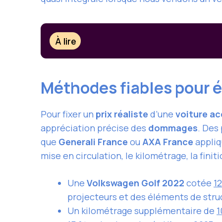
À lire
Méthodes fiables pour é
Pour fixer un
prix réaliste
d’une
voiture a
appréciation précise des
dommages
. Des
que
Generali France
ou
AXA France
appli
mise en circulation, le kilométrage, la finiti
Une
Volkswagen Golf 2022
cotée
1
projecteurs et des éléments de str
Un kilométrage supplémentaire de
1