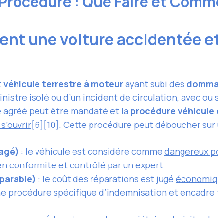
Procédure : Que Faire et Comm
t une voiture accidentée et 
t
véhicule terrestre à moteur
ayant subi des
dommag
inistre isolé ou d’un incident de circulation, avec ou 
e agréé peut être mandaté et la
procédure véhicule
s’ouvrir
[6][10]. Cette procédure peut déboucher sur
agé)
: le véhicule est considéré comme
dangereux po
s en conformité et contrôlé par un expert
parable)
: le coût des réparations est jugé
économiqu
une procédure spécifique d’indemnisation et encadre 