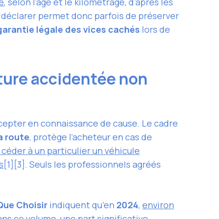
é
, selon l’âge et le kilométrage, d’après les
s déclarer permet donc parfois de préserver
garantie légale des vices cachés
lors de
oiture accidentée non
accepter en connaissance de cause. Le cadre
a route
, protège l’acheteur en cas de
 céder à un particulier un véhicule
s
[1][3]. Seuls les professionnels agréés
ue Choisir
indiquent qu’en
2024
,
environ
ans ce volume, une part significative