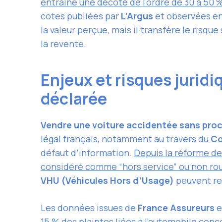
entraîne une décote de l’ordre de 30 à 50 
cotes publiées par
L’Argus
et observées en 
la valeur perçue, mais il transfère le risque 
la revente.
Enjeux et risques juridi
déclarée
Vendre une voiture accidentée sans pro
légal français, notamment au travers du
Co
défaut d’information.
Depuis la réforme de 
considéré comme “hors service” ou non rou
VHU (Véhicules Hors d’Usage)
peuvent re
Les données issues de
France Assureurs
e
15 % des plaintes liées à l’automobile conce