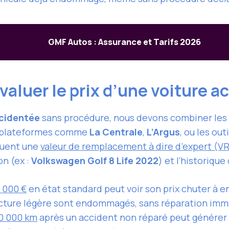
GMF Autos : Assurance et Tarifs 2026
valuer le prix d’une voiture 
ccidentée
sans procédure, nous devons combiner les 
 plateformes comme
La Centrale
,
L’Argus
, ou les out
quent une
valeur de remplacement à dire d’expert (V
on (ex :
Volkswagen Golf 8 Life 2022
) et l’historique
2 000 €
en état standard peut voir son prix chuter à e
ucture légère sont endommagés, sans réparation im
0 000 km
après un accident non réparé peut générer