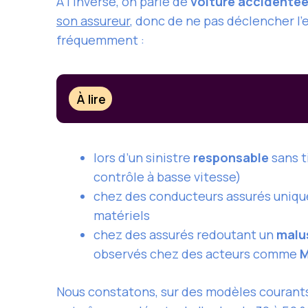
À l’inverse, on parle de
voiture accidenté
son assureur
, donc de ne pas déclencher l’
fréquemment :
À lire
lors d’un sinistre
responsable
sans t
contrôle à basse vitesse)
chez des conducteurs assurés uni
matériels
chez des assurés redoutant un
malu
observés chez des acteurs comme
M
Nous constatons, sur des modèles couran