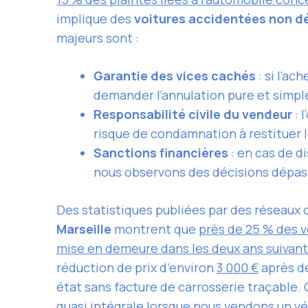
implique des
voitures accidentées non d
majeurs sont :
Garantie des vices cachés
: si l’a
demander l’annulation pure et simple 
Responsabilité civile du vendeur
: 
risque de condamnation à restituer l
Sanctions financières
: en cas de d
nous observons des décisions dépa
Des statistiques publiées par des réseaux
Marseille
montrent que
près de 25 % des v
mise en demeure dans les deux ans suivant
réduction de prix d’environ
3 000 €
après dé
état sans facture de carrosserie traçable
quasi intégrale lorsque nous vendons un 