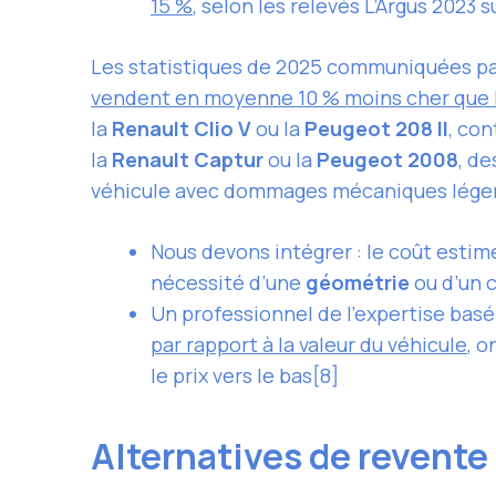
15 %
, selon les relevés L’Argus 2023
Les statistiques de 2025 communiquées pa
vendent en moyenne 10 % moins cher que 
la
Renault Clio V
ou la
Peugeot 208 II
, co
la
Renault Captur
ou la
Peugeot 2008
, d
véhicule avec dommages mécaniques léger
Nous devons intégrer : le coût estim
nécessité d’une
géométrie
ou d’un 
Un professionnel de l’expertise basé
par rapport à la valeur du véhicule
, 
le prix vers le bas[8]
Alternatives de revente