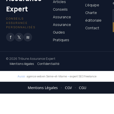
Articles
L'équipe
Expert
Conseils
Charte
Assurance
CONSEILS
éditoriale
ASSURANCE
Assurance
PERSONNALISÉS
Contact
Guides
f
𝕏
≋
Pratiques
© 2026 Tribune Assurance Expert
Mentions légales
Confidentialité
Aussi :
agence web en Seine-et-Marne
•
expert SEO freelance
Mentions Légales
·
CGV
·
CGU