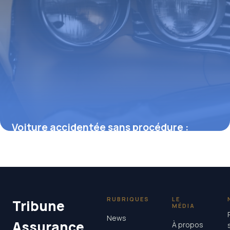
Voiture accidentée sans procédure :
comment agir et éviter les pièges
juridiques
23 février 2026
RUBRIQUES
LE
Tribune
MÉDIA
News
Assurance
À propos