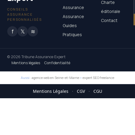
Charte
Assurance
CONSEILS
éditoriale
ASSURANCE
Assurance
PERSONNALISÉS
Contact
Guides
f
𝕏
≋
Pratiques
© 2026 Tribune Assurance Expert
Mentions légales
Confidentialité
Aussi :
agence web en Seine-et-Marne
•
expert SEO freelance
Mentions Légales
·
CGV
·
CGU