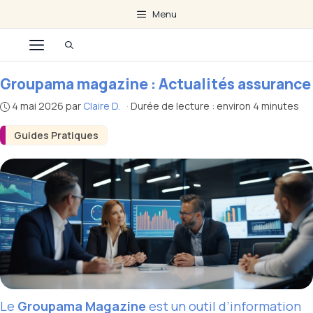
Aller
Menu
au
Menu
contenu
Groupama magazine : Actualités assurance
4 mai 2026
par
Claire D.
·
Durée de lecture : environ 4 minutes
Guides Pratiques
Le
Groupama Magazine
est un outil d’information