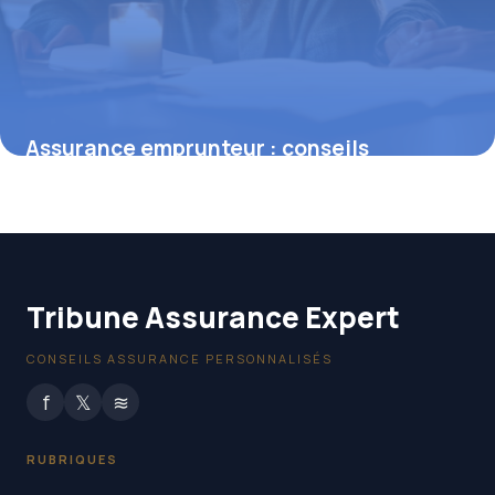
Assurance emprunteur : conseils
essentiels pour sécuriser son crédit
26 décembre 2025
Tribune Assurance Expert
CONSEILS ASSURANCE PERSONNALISÉS
f
𝕏
≋
RUBRIQUES