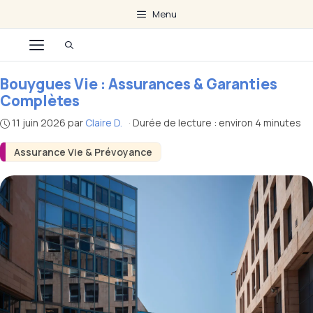
Aller
Menu
au
Menu
contenu
Bouygues Vie : Assurances & Garanties
Complètes
11 juin 2026
par
Claire D.
·
Durée de lecture : environ 4 minutes
Assurance Vie & Prévoyance