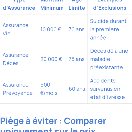
d’Assurance
Minimum
Limite
d’Exclusions
Suicide durant
Assurance
10 000 €
70 ans
la première
Vie
année
Décès dû à une
Assurance
20 000 €
75 ans
maladie
Décès
préexistante
Accidents
Assurance
500
60 ans
survenus en
Prévoyance
€/mois
état d’ivresse
Piège à éviter : Comparer
uniquement sur le prix