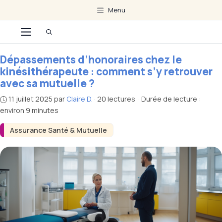
Aller
Menu
au
Menu
contenu
Dépassements d’honoraires chez le
kinésithérapeute : comment s’y retrouver
avec sa mutuelle ?
11 juillet 2025
par
Claire D.
·
20 lectures
·
Durée de lecture :
environ 9 minutes
Assurance Santé & Mutuelle