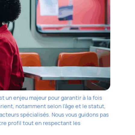
t un enjeu majeur pour garantir à la fois
rient, notamment selon l’âge et le statut,
 acteurs spécialisés. Nous vous guidons pas
re profil tout en respectant les