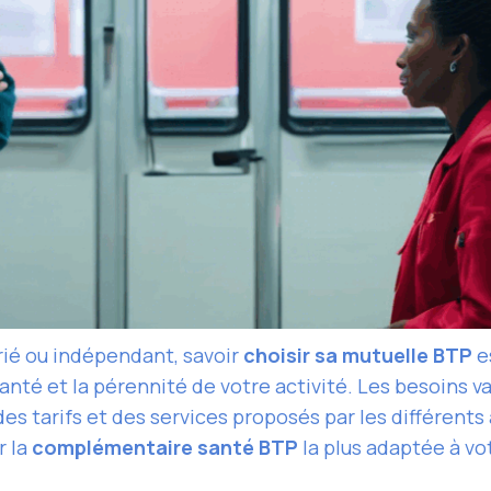
rié ou indépendant, savoir
choisir sa mutuelle BTP
es
anté et la pérennité de votre activité. Les besoins va
es tarifs et des services proposés par les différents
r la
complémentaire santé BTP
la plus adaptée à vot