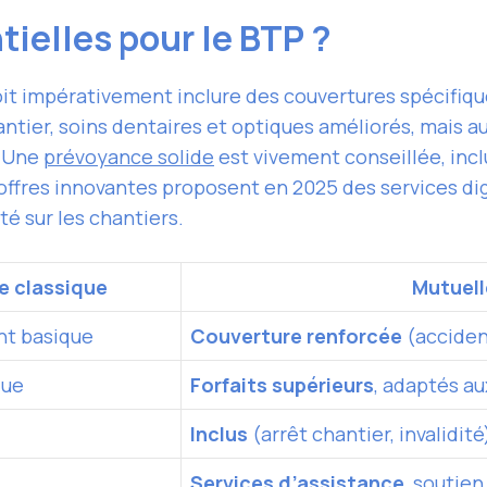
tielles pour le BTP ?
it impérativement inclure des couvertures spécifiq
antier, soins dentaires et optiques améliorés, mais a
. Une
prévoyance solide
est vivement conseillée, inc
s offres innovantes proposent en 2025 des services dig
té sur les chantiers.
e classique
Mutuell
t basique
Couverture renforcée
(accident
que
Forfaits supérieurs
, adaptés au
Inclus
(arrêt chantier, invalidité
Services d’assistance
, soutie