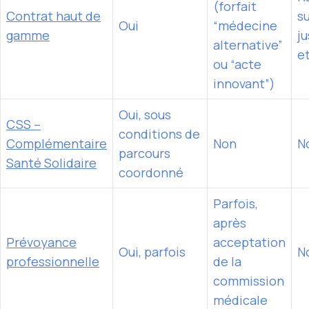
(forfait
Contrat haut de
s
Oui
“médecine
gamme
ju
alternative”
e
ou “acte
innovant”)
Oui, sous
CSS –
conditions de
Complémentaire
Non
N
parcours
Santé Solidaire
coordonné
Parfois,
après
Prévoyance
acceptation
Oui, parfois
N
professionnelle
de la
commission
médicale