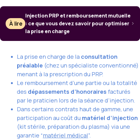
Injection PRP et remboursement mutuelle
À lire
: ce que vous devez savoir pour optimiser
la prise en charge
La prise en charge de la
consultation
préalable
(chez un spécialiste conventionné)
menant à la prescription du PRP.
Le remboursement d’une partie ou la totalité
des
dépassements d’honoraires
facturés
par le praticien lors de la séance d’injection.
Dans certains contrats haut de gamme, une
participation au coût du
matériel d’injection
(kit stérile, préparation du plasma) via une
garantie “
matériel médical
”.