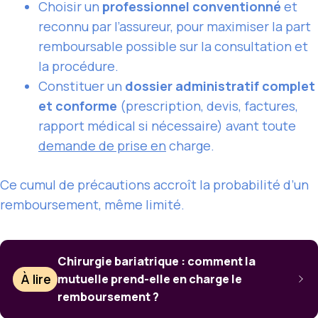
Choisir un
professionnel conventionné
et
reconnu par l’assureur, pour maximiser la part
remboursable possible sur la consultation et
la procédure.
Constituer un
dossier administratif complet
et conforme
(prescription, devis, factures,
rapport médical si nécessaire) avant toute
demande de prise en
charge.
Ce cumul de précautions accroît la probabilité d’un
remboursement, même limité.
Chirurgie bariatrique : comment la
À lire
mutuelle prend-elle en charge le
remboursement ?