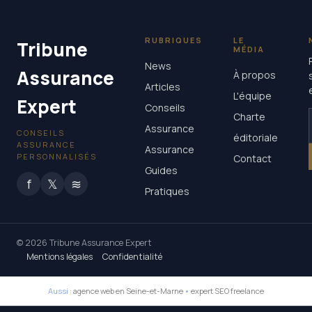
RUBRIQUES
LE
Tribune
MÉDIA
News
Assurance
À propos
Articles
L'équipe
Expert
Conseils
Charte
Assurance
CONSEILS
éditoriale
ASSURANCE
Assurance
PERSONNALISÉS
Contact
Guides
f
𝕏
≋
Pratiques
© 2026 Tribune Assurance Expert
Mentions légales
Confidentialité
Aussi :
agence web en Seine-et-Marne
•
expert SEO freelance