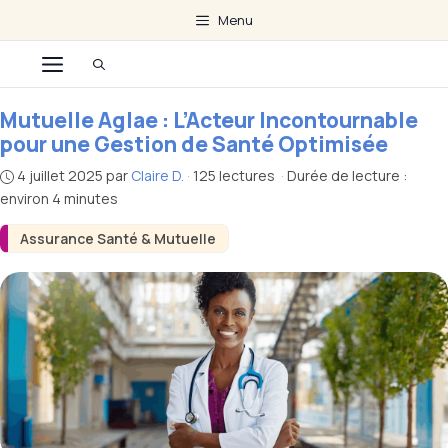
Aller
Menu
au
Menu
contenu
Mutuelle Aglae : L’Acteur Incontournable
pour une Gestion de Santé Optimisée
4 juillet 2025
par
Claire D.
·
125 lectures
·
Durée de lecture :
environ 4 minutes
Assurance Santé & Mutuelle