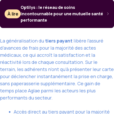
Optilys : le réseau de soins
À lire
incontournable pour une mutuelle santé
performante
La généralisation du
tiers payant
libère l’assuré
d’avances de frais pour la majorité des actes
médicaux, ce qui accroît la satisfaction et la
réactivité lors de chaque consultation. Sur le
terrain, les adhérents n’ont qu’à présenter leur carte
pour déclencher instantanément la prise en charge,
sans paperasserie supplémentaire. Ce gain de
temps place Aglae parmi les acteurs les plus
performants du secteur.
Accès direct au tiers payant pour la majorité