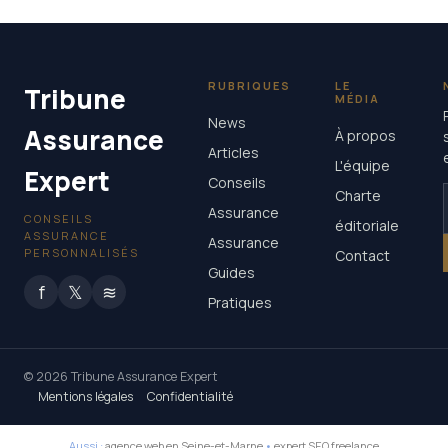
RUBRIQUES
LE
Tribune
MÉDIA
News
Assurance
À propos
Articles
L'équipe
Expert
Conseils
Charte
Assurance
CONSEILS
éditoriale
ASSURANCE
Assurance
PERSONNALISÉS
Contact
Guides
f
𝕏
≋
Pratiques
© 2026 Tribune Assurance Expert
Mentions légales
Confidentialité
Aussi :
agence web en Seine-et-Marne
•
expert SEO freelance