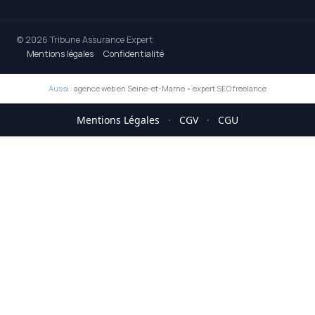
© 2026 Tribune Assurance Expert
Mentions légales
Confidentialité
Aussi :
agence web en Seine-et-Marne
•
expert SEO freelance
Mentions Légales
·
CGV
·
CGU