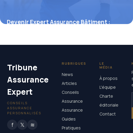
Devenir Expert Assurance Bâtiment :
Guide
25 mai 2026
RUBRIQUES
LE
Tribune
MÉDIA
News
Assurance
À propos
Articles
L'équipe
Expert
Conseils
Charte
Assurance
CONSEILS
éditoriale
ASSURANCE
Assurance
PERSONNALISÉS
Contact
Guides
f
𝕏
≋
Pratiques