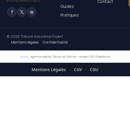
PERSONNALISÉS
Contact
Guides
f
𝕏
≋
Pratiques
© 2026 Tribune Assurance Expert
Mentions légales
Confidentialité
Aussi :
agence web en Seine-et-Marne
•
expert SEO freelance
Mentions Légales
·
CGV
·
CGU