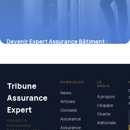
Devenir Expert Assurance Bâtiment :
Guide
25 mai 2026
RUBRIQUES
LE
Tribune
MÉDIA
News
Assurance
À propos
Articles
L'équipe
Expert
Conseils
Charte
Assurance
CONSEILS
éditoriale
ASSURANCE
Assurance