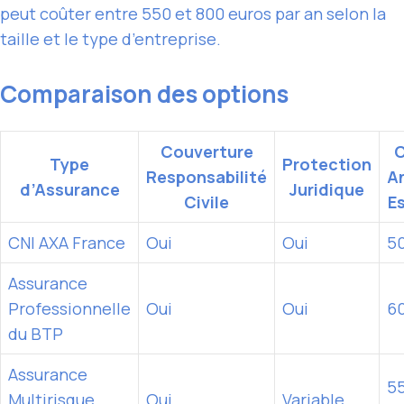
peut coûter entre 550 et 800 euros par an selon la
taille et le type d’entreprise.
Comparaison des options
Couverture
Type
Protection
Responsabilité
A
d’Assurance
Juridique
Civile
E
CNI AXA France
Oui
Oui
5
Assurance
Professionnelle
Oui
Oui
6
du BTP
Assurance
55
Multirisque
Oui
Variable