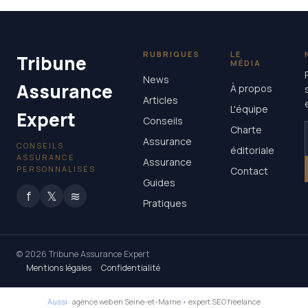
25 mai 2026
RUBRIQUES
LE
Tribune
MÉDIA
News
Assurance
À propos
Articles
L'équipe
Expert
Conseils
Charte
Assurance
CONSEILS
éditoriale
ASSURANCE
Assurance
PERSONNALISÉS
Contact
Guides
f
𝕏
≋
Pratiques
© 2026 Tribune Assurance Expert
Mentions légales
Confidentialité
Aussi :
agence web en Seine-et-Marne
•
expert SEO freelance