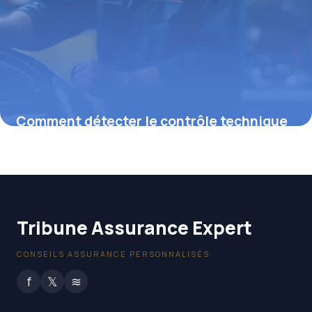
Comment détecter le contrôle technique
de complaisance et ses vices cachés
26 février 2026
Tribune Assurance Expert
CONSEILS ASSURANCE PERSONNALISÉS
f
𝕏
≋