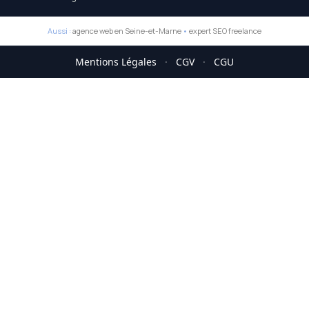
Aussi :
agence web en Seine-et-Marne
•
expert SEO freelance
Mentions Légales
·
CGV
·
CGU