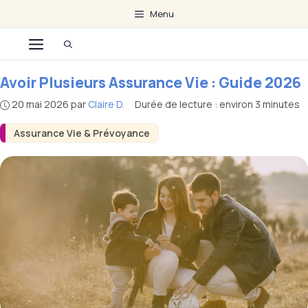
Aller
Menu
au
Menu
contenu
Avoir Plusieurs Assurance Vie : Guide 2026
20 mai 2026
par
Claire D.
·
Durée de lecture : environ 3 minutes
Assurance Vie & Prévoyance