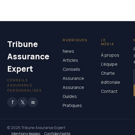
essentiels pour sécuriser son crédit
26 décembre 2025
RUBRIQUES
LE
Tribune
MÉDIA
News
Assurance
À propos
Articles
L'équipe
Expert
Conseils
Charte
Assurance
CONSEILS
éditoriale
ASSURANCE
Assurance
PERSONNALISÉS
Contact
Guides
f
𝕏
≋
Pratiques
© 2026 Tribune Assurance Expert
Mentions légales
Confidentialité