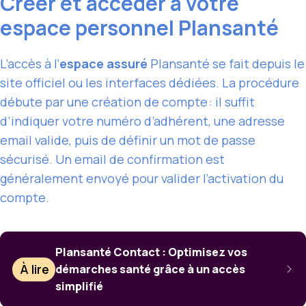
Créer et accéder à votre
espace personnel Plansanté
L’accès à l’
espace assuré
Plansanté se fait depuis le
site officiel ou les interfaces dédiées. La procédure
débute par une création de compte : il suffit
d’indiquer votre numéro d’adhérent, une adresse
email valide, puis de définir un mot de passe
sécurisé. Un email de confirmation est
généralement envoyé pour valider l’activation du
compte.
Plansanté Contact : Optimisez vos
À lire
démarches santé grâce à un accès
simplifié