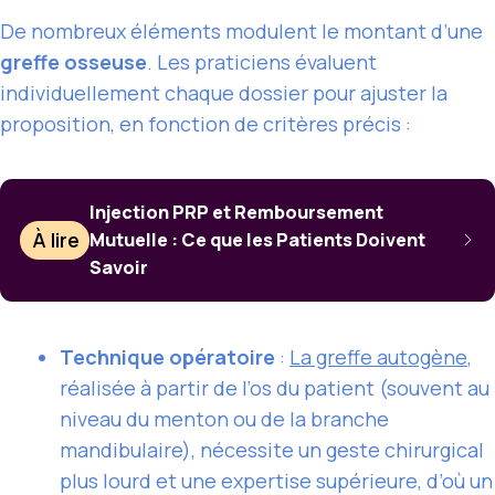
De nombreux éléments modulent le montant d’une
greffe osseuse
. Les praticiens évaluent
individuellement chaque dossier pour ajuster la
proposition, en fonction de critères précis :
Injection PRP et Remboursement
À lire
Mutuelle : Ce que les Patients Doivent
Savoir
Technique opératoire
:
La greffe autogène
,
réalisée à partir de l’os du patient (souvent au
niveau du menton ou de la branche
mandibulaire), nécessite un geste chirurgical
plus lourd et une expertise supérieure, d’où un