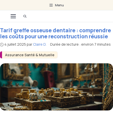
Aller
Menu
au
Menu
contenu
Tarif greffe osseuse dentaire : comprendre
les coûts pour une reconstruction réussie
4 juillet 2025
par
Claire D.
·
Durée de lecture : environ 7 minutes
Assurance Santé & Mutuelle