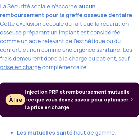
La
Sécurité sociale
n’accorde
aucun
remboursement pour la greffe osseuse dentaire
.
Cette exclusion découle du fait que la réparation
osseuse préparant un implant est considérée
comme un acte relevant de l’esthétique ou du
confort, et non comme une urgence sanitaire. Les
frais demeurent donc à la charge du patient, sauf
prise en charge
complémentaire.
Injection PRP et remboursement mutuelle
À lire
: ce que vous devez savoir pour optimiser
la prise en charge
Les mutuelles santé
haut de gamme,