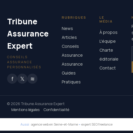
RUBRIQUES
LE
Tribune
MÉDIA
News
Assurance
À propos
Articles
L'équipe
Expert
Conseils
Charte
Assurance
CONSEILS
éditoriale
ASSURANCE
Assurance
PERSONNALISÉS
Contact
Guides
f
𝕏
≋
Pratiques
© 2026 Tribune Assurance Expert
Mentions légales
Confidentialité
Aussi :
agence web en Seine-et-Marne
•
expert SEO freelance