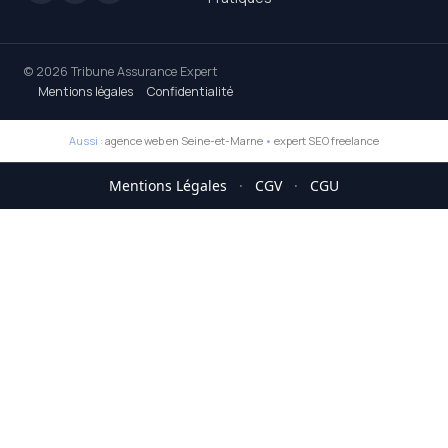
© 2026 Tribune Assurance Expert
Mentions légales
Confidentialité
Aussi :
agence web en Seine-et-Marne
•
expert SEO freelance
Mentions Légales
·
CGV
·
CGU