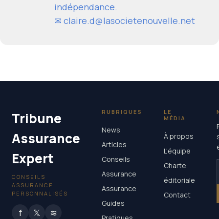
indépendance.
✉
claire.d@lasocietenouvelle.net
RUBRIQUES
LE
Tribune
MÉDIA
News
Assurance
À propos
Articles
L'équipe
Expert
Conseils
Charte
Assurance
CONSEILS
éditoriale
ASSURANCE
Assurance
PERSONNALISÉS
Contact
Guides
f
𝕏
≋
Pratiques