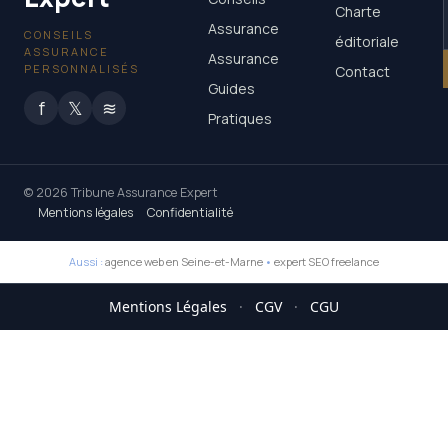
Charte
Assurance
CONSEILS
éditoriale
ASSURANCE
Assurance
PERSONNALISÉS
Contact
Guides
f
𝕏
≋
Pratiques
© 2026 Tribune Assurance Expert
Mentions légales
Confidentialité
Aussi :
agence web en Seine-et-Marne
•
expert SEO freelance
Mentions Légales
·
CGV
·
CGU