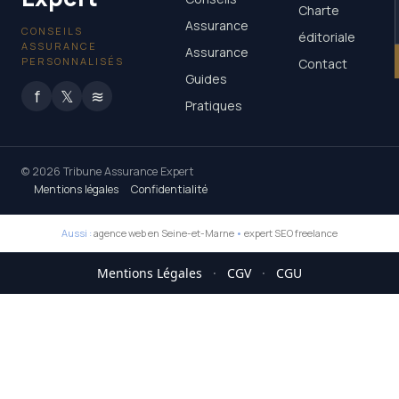
Charte
Assurance
CONSEILS
éditoriale
ASSURANCE
Assurance
PERSONNALISÉS
Contact
Guides
f
𝕏
≋
Pratiques
© 2026 Tribune Assurance Expert
Mentions légales
Confidentialité
Aussi :
agence web en Seine-et-Marne
•
expert SEO freelance
Mentions Légales
·
CGV
·
CGU