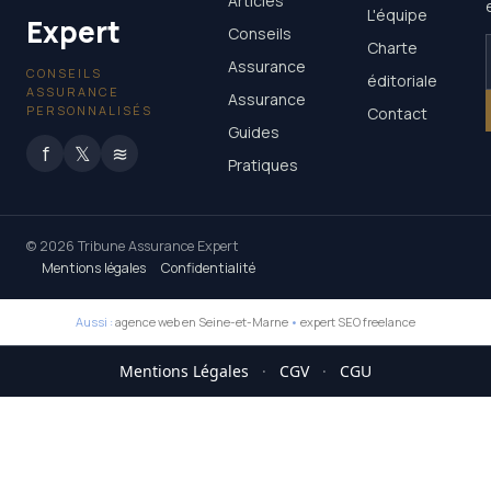
Articles
L'équipe
Expert
Conseils
Charte
Assurance
CONSEILS
éditoriale
ASSURANCE
Assurance
PERSONNALISÉS
Contact
Guides
f
𝕏
≋
Pratiques
© 2026 Tribune Assurance Expert
Mentions légales
Confidentialité
Aussi :
agence web en Seine-et-Marne
•
expert SEO freelance
Mentions Légales
·
CGV
·
CGU