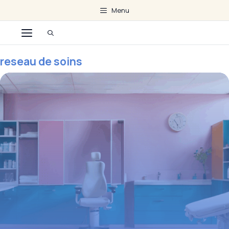
Aller
Menu
au
Menu
contenu
reseau de soins