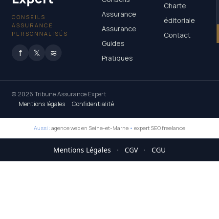
Charte
Assurance
CONSEILS
éditoriale
ASSURANCE
Assurance
PERSONNALISÉS
Contact
Guides
f
𝕏
≋
Pratiques
© 2026 Tribune Assurance Expert
Mentions légales
Confidentialité
Aussi :
agence web en Seine-et-Marne
•
expert SEO freelance
Mentions Légales
·
CGV
·
CGU